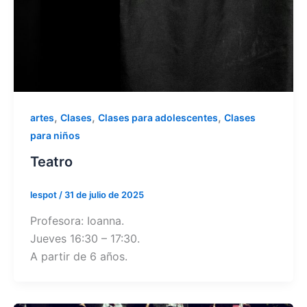
,
,
,
artes
Clases
Clases para adolescentes
Clases
para niños
Teatro
lespot
/
31 de julio de 2025
Profesora: Ioanna.
Jueves 16:30 – 17:30.
A partir de 6 años.