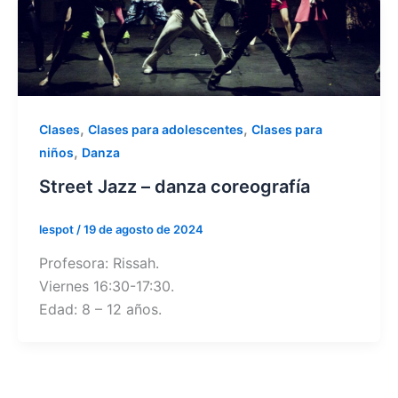
,
,
Clases
Clases para adolescentes
Clases para
,
niños
Danza
Street Jazz – danza coreografía
lespot
/
19 de agosto de 2024
Profesora: Rissah.
Viernes 16:30-17:30.
Edad: 8 – 12 años.