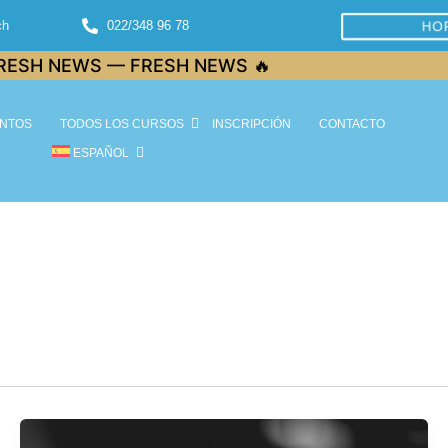
ch
022/348 96 78
HO
NEWS 🔥
NTOS
TODOS LOS CURSOS
INSCRIPCIÓN
CONTACTO
ESPAÑOL