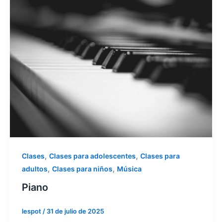
,
,
Clases
Clases para adolescentes
Clases para
,
,
adultos
Clases para niños
Música
Piano
lespot
/
31 de julio de 2025