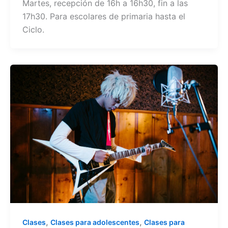
Martes, recepción de 16h a 16h30, fin a las
17h30. Para escolares de primaria hasta el
Ciclo.
,
,
Clases
Clases para adolescentes
Clases para