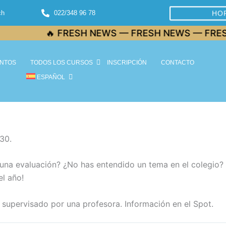
ch
022/348 96 78
HO
🔥 FRESH NEWS — FRESH NEWS — FRESH 
NTOS
TODOS LOS CURSOS
INSCRIPCIÓN
CONTACTO
ESPAÑOL
h30.
 una evaluación? ¿No has entendido un tema en el colegio?
el año!
CO supervisado por una profesora. Información en el Spot.