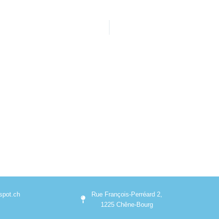
pot.ch
Rue François-Perréard 2,
1225 Chêne-Bourg