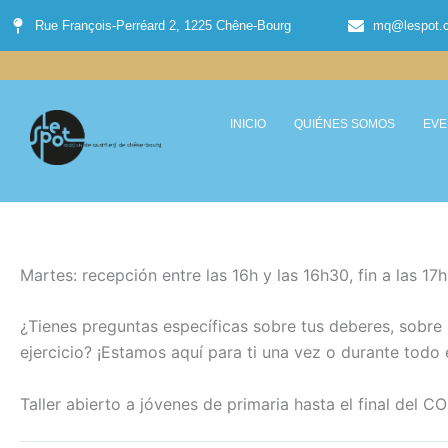
Ir
Rue François-Perréard 2, 1225 Chêne-Bourg
mq@lespot.
al
contenido
INICIO
QUIÉNES SOMOS
EVE
Martes: recepción entre las 16h y las 16h30, fin a las 17
¿Tienes preguntas específicas sobre tus deberes, sobre
ejercicio? ¡Estamos aquí para ti una vez o durante todo 
Taller abierto a jóvenes de primaria hasta el final del 