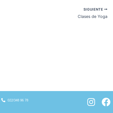
SIGUIENTE
Clases de Yoga
I
F
022/348 96 78
n
a