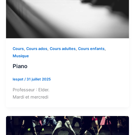
,
,
,
,
Cours
Cours ados
Cours adultes
Cours enfants
Musique
Piano
lespot
/
31 juillet 2025
Professeur : Elder.
Mardi et mercredi