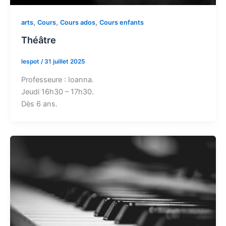
,
,
,
arts
Cours
Cours ados
Cours enfants
Théâtre
lespot
/
31 juillet 2025
Professeure : Ioanna.
Jeudi 16h30 – 17h30.
Dès 6 ans.