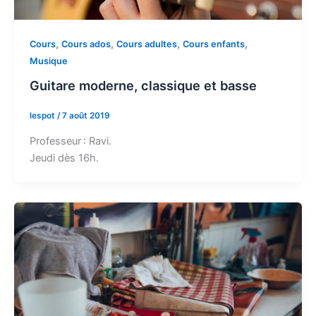
,
,
,
,
Cours
Cours ados
Cours adultes
Cours enfants
Musique
Guitare moderne, classique et basse
lespot
/
7 août 2019
Professeur : Ravi.
Jeudi dès 16h.