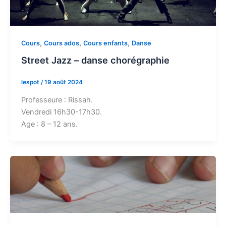
,
,
,
Cours
Cours ados
Cours enfants
Danse
Street Jazz – danse chorégraphie
lespot
/
19 août 2024
Professeure : Rissah.
Vendredi 16h30-17h30.
Age : 8 – 12 ans.