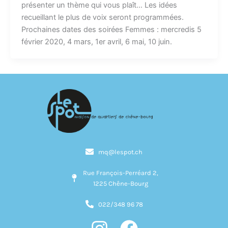
présenter un thème qui vous plaît… Les idées
recueillant le plus de voix seront programmées.
Prochaines dates des soirées Femmes : mercredis 5
février 2020, 4 mars, 1er avril, 6 mai, 10 juin.
mq@lespot.ch
Rue François-Perréard 2,
1225 Chêne-Bourg
022/348 96 78
I
F