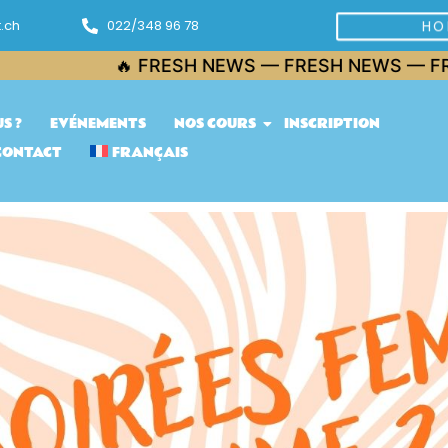
.ch
022/348 96 78
HO
FRESH NEWS — FRESH NEWS — FRESH NEWS — FR
S ?
EVÉNEMENTS
NOS COURS
INSCRIPTION
CONTACT
FRANÇAIS