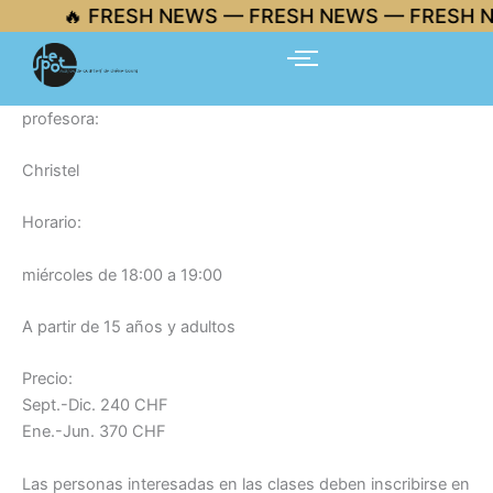
Ir
🔥 FRESH NEWS — FRESH NEWS — FRESH N
al
contenido
profesora:
Christel
Horario:
miércoles de 18:00 a 19:00
A partir de 15 años y adultos
Precio:
Sept.-Dic. 240 CHF
Ene.-Jun. 370 CHF
Las personas interesadas en las clases deben inscribirse en