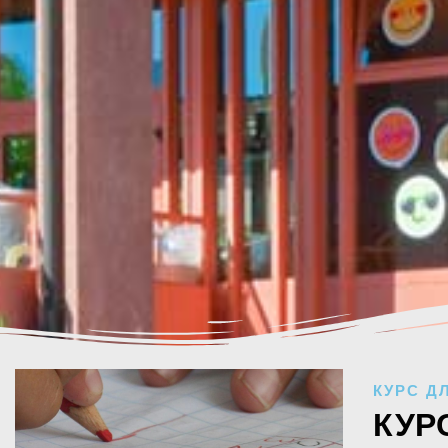
КУРС Д
КУР