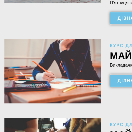
П'ятниця з
ДІЗН
КУРС Д
МАЙ
Викладачка
ДІЗН
КУРС Д