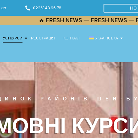
.ch
022/348 96 78
HO
🔥 FRESH NEWS — FRESH NEWS — FRESH NEWS
УСІ КУРСИ
РЕЄСТРАЦІЯ
КОНТАКТ
УКРАЇНСЬКА
ДИНОК РАЙОНІВ ШЕН-Б
МОВНІ КУРС