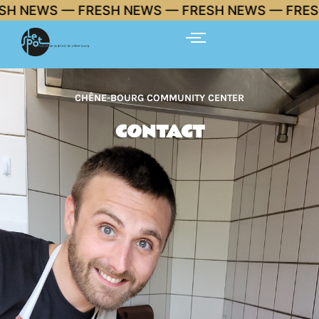
Skip
H NEWS — FRESH NEWS — FRESH NEWS — FRESH 
to
content
CHÊNE-BOURG COMMUNITY CENTER
CONTACT