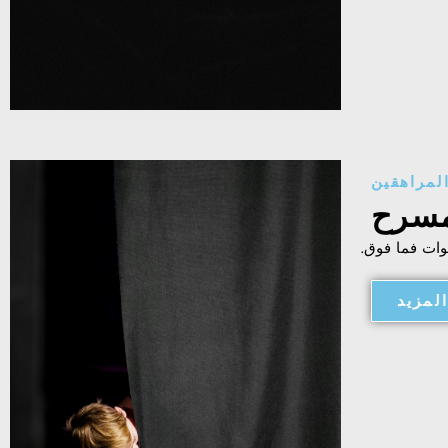
لمراهقين
سرح
لمزيد