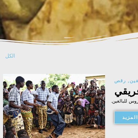
الكل
ين
,
رقص
ريقي
لمزيد