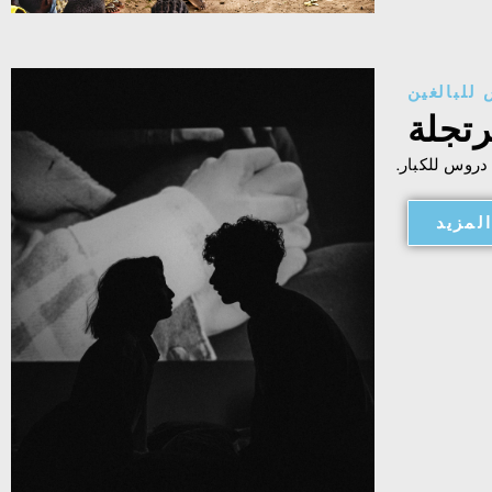
للبالغين
تجلة
لمزيد