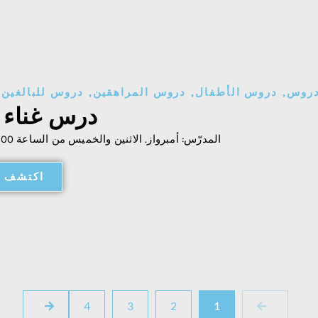
روس
,
دروس الأطفال
,
دروس المراهقين
,
دروس للبالغين
,
درس غناء 
المدرّس: أمبرواز. الاثنين والخميس من الساعة 19:00 إلى 21:00.
اكتشف ا
4
3
2
1