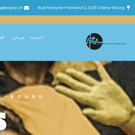
خطي
@lespot.ch
Rue François-Perréard 2, 1225 Chêne-Bourg
لى
لمحتوى
الرئيسية
من نحن
الف
E-BOURG
S