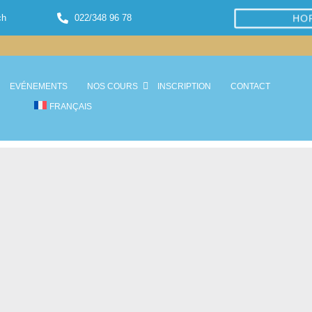
ch
022/348 96 78
HO
EVÉNEMENTS
NOS COURS
INSCRIPTION
CONTACT
FRANÇAIS