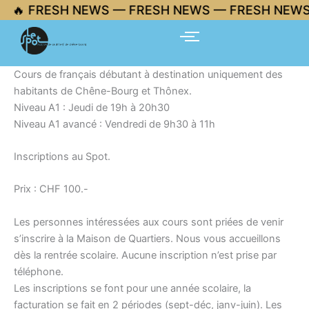
Aller
🔥 FRESH NEWS — FRESH NEWS — FRESH NEWS
au
contenu
Cours de français débutant à destination uniquement des
habitants de Chêne-Bourg et Thônex.
Niveau A1 : Jeudi de 19h à 20h30
Niveau A1 avancé : Vendredi de 9h30 à 11h
Inscriptions au Spot.
Prix : CHF 100.-
Les personnes intéressées aux cours sont priées de venir
s’inscrire à la Maison de Quartiers. Nous vous accueillons
dès la rentrée scolaire. Aucune inscription n’est prise par
téléphone.
Les inscriptions se font pour une année scolaire, la
facturation se fait en 2 périodes (sept-déc, janv-juin). Les