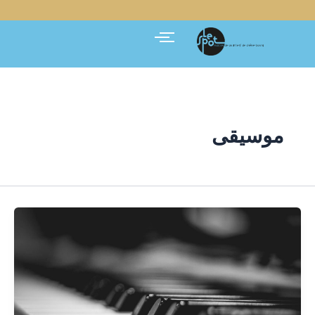
خطي
لى
لمحتوى
موسيقى