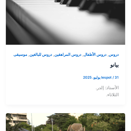
,
,
,
,
دروس
دروس الأطفال
دروس المراهقين
دروس للبالغين
موسيقى
بيانو
31 يوليو، 2025
/
lespot
الأستاذ: إلدر.
الثلاثاء.