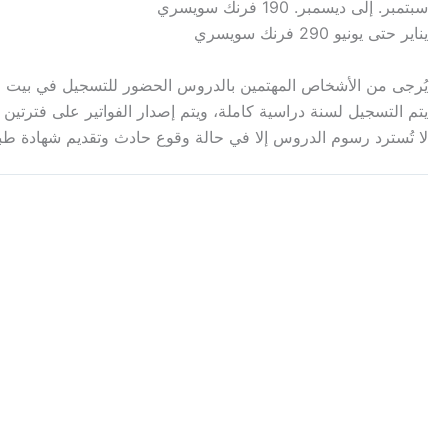
سبتمبر. إلى ديسمبر. 190 فرنك سويسري
يناير حتى يونيو 290 فرنك سويسري
يُرجى من الأشخاص المهتمين بالدروس الحضور للتسجيل في بيت الأح
يتم التسجيل لسنة دراسية كاملة، ويتم إصدار الفواتير على فترتين (
لا تُسترد رسوم الدروس إلا في حالة وقوع حادث وتقديم شهادة طبية خلال 10 أيام. تبدأ الدروس الجماعية بحد أدنى 6 مشاركين. لا توجد دروس خلال