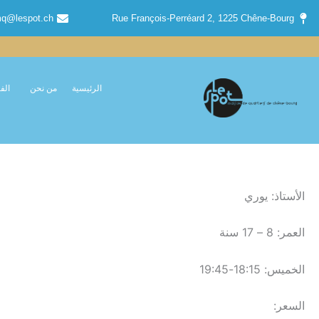
خطي
q@lespot.ch
Rue François-Perréard 2, 1225 Chêne-Bourg
لى
لمحتوى
الرئيسية
من نحن
الف
الأستاذ: يوري
العمر: 8 – 17 سنة
الخميس: 18:15-19:45
السعر: