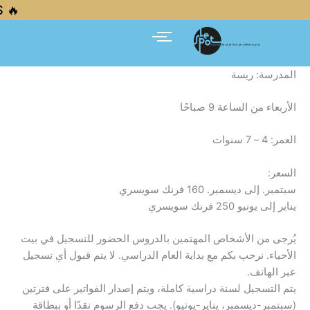
تخط
 FRESH NEWS — FRESH NEWS — FRESH NEWS — FRESH NEWS 🔥
إل
المحتو
المدرسة: ريسة
الأربعاء من الساعة 9 صباحًا
العمر: 4 – 7 سنوات
السعر:
سبتمبر. إلى ديسمبر. 160 فرنك سويسري
يناير إلى يونيو 250 فرنك سويسري
يُرجى من الأشخاص المهتمين بالدروس الحضور للتسجيل في بيت
الأحياء. نرحب بكم مع بداية العام الدراسي. لا يتم قبول أي تسجيل
عبر الهاتف.
يتم التسجيل لسنة دراسية كاملة، ويتم إصدار الفواتير على فترتين
(سبتمبر-ديسمبر، يناير-يونيو). يجب دفع الرسوم نقدًا أو ببطاقة